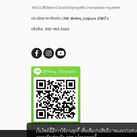
39/10 สิริสแควร์ ซอยเจริญกรุง80
บางคอแหลม กรุงเทพฯ
ประเมินราคาติดต่อ
LINE @alley_bagspa (มี@นำ)
หรือโทร.
092-963-5663
@Alley_bagspa
เว็บไซต์นี้มีการใช้งานคุกกี้ เพื่อเพิ่มประสิทธิภาพและประส
Copy right by makewebeasy.com